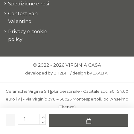
Spedizione e resi
Contest San
Valentino
Privacy e cookie
policy
© 2022 - 2026 VIRGINIA CASA
developed by
BIT2BIT
/
design by
EXALTA
Ceramiche Virginia Srl [pluripersonale - Capitale soc. 30.154,00
euro i.v.] - Via Virginio 378 – 50025 Montespertoli, loc. Anselmo
(Firenze)
C.F. e P.IVA: IT00436100481 - REA: FI-227733 - PEC:
ceramichevirginia@pec.it