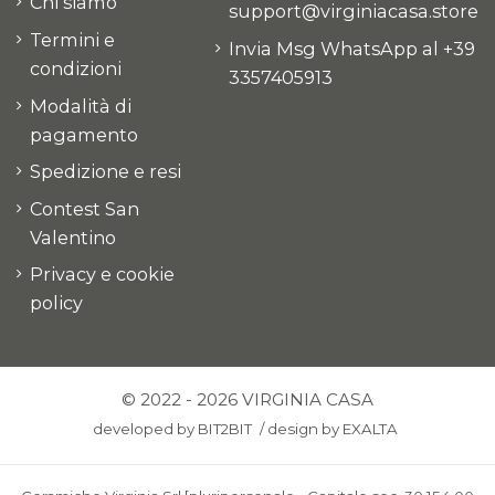
Chi siamo
support@virginiacasa.store
Termini e
Invia Msg WhatsApp al +39
condizioni
3357405913
Modalità di
pagamento
Spedizione e resi
Contest San
Valentino
Privacy e cookie
policy
© 2022 - 2026 VIRGINIA CASA
developed by
BIT2BIT
/
design by
EXALTA