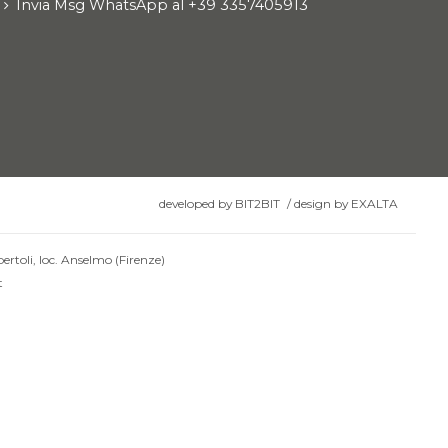
Invia Msg WhatsApp al +39 3357405913
developed by
BIT2BIT
/
design by
EXALTA
ertoli, loc. Anselmo (Firenze)
t