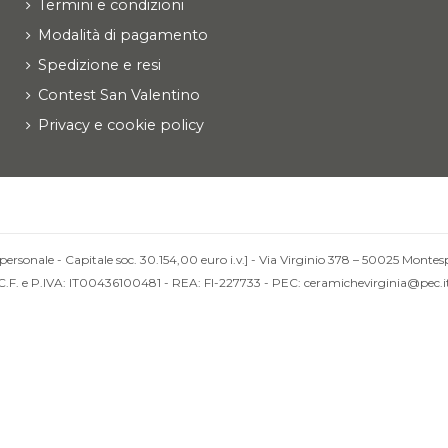
Termini e condizioni
Modalità di pagamento
Spedizione e resi
Contest San Valentino
Privacy e cookie policy
personale - Capitale soc. 30.154,00 euro i.v.] - Via Virginio 378 – 50025 Montesp
C.F. e P.IVA: IT00436100481 - REA: FI-227733 - PEC: ceramichevirginia@pec.i