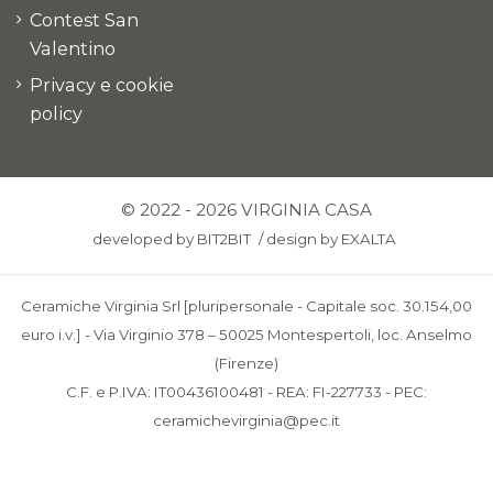
Contest San
Valentino
Privacy e cookie
policy
© 2022 - 2026 VIRGINIA CASA
developed by
BIT2BIT
/
design by
EXALTA
Ceramiche Virginia Srl [pluripersonale - Capitale soc. 30.154,00
euro i.v.] - Via Virginio 378 – 50025 Montespertoli, loc. Anselmo
(Firenze)
C.F. e P.IVA: IT00436100481 - REA: FI-227733 - PEC:
ceramichevirginia@pec.it