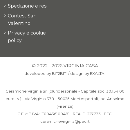
Spedizione e resi
Contest San
Valentino
Privacy e cookie
policy
© 2022 - 2026 VIRGINIA CASA
developed by
BIT2BIT
/
design by
EXALTA
Ceramiche Virginia Srl [pluripersonale - Capitale soc. 30.154,00
euro i.v.] - Via Virginio 378 – 50025 Montespertoli, loc. Anselmo
(Firenze)
C.F. e P.IVA: IT00436100481 - REA: FI-227733 - PEC:
ceramichevirginia@pec.it