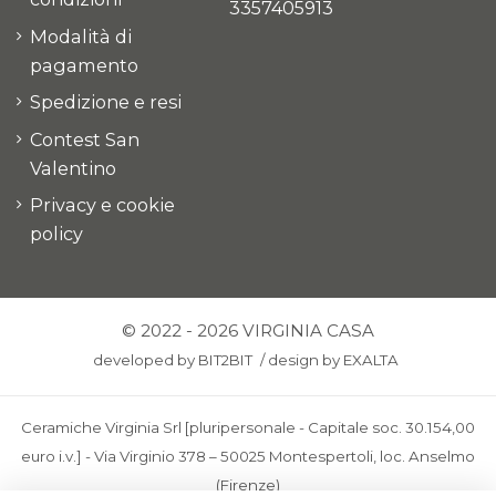
3357405913
Modalità di
pagamento
Spedizione e resi
Contest San
Valentino
Privacy e cookie
policy
© 2022 - 2026 VIRGINIA CASA
developed by
BIT2BIT
/
design by
EXALTA
Ceramiche Virginia Srl [pluripersonale - Capitale soc. 30.154,00
euro i.v.] - Via Virginio 378 – 50025 Montespertoli, loc. Anselmo
(Firenze)