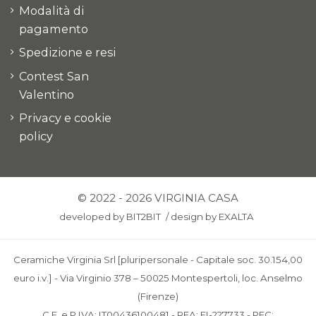
Modalità di
pagamento
Spedizione e resi
Contest San
Valentino
Privacy e cookie
policy
© 2022 - 2026 VIRGINIA CASA
developed by
BIT2BIT
/
design by
EXALTA
Ceramiche Virginia Srl [pluripersonale - Capitale soc. 30.154,00
euro i.v.] - Via Virginio 378 – 50025 Montespertoli, loc. Anselmo
(Firenze)
C.F. e P.IVA: IT00436100481 - REA: FI-227733 - PEC: