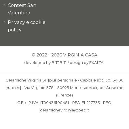
Contest San
Valentino
Privacy e cookie
policy
© 2022 - 2026 VIRGINIA CASA
developed by
BIT2BIT
/
design by
EXALTA
Ceramiche Virginia Srl [pluripersonale - Capitale soc. 30.154,00
euro i.v.] - Via Virginio 378 – 50025 Montespertoli, loc. Anselmo
(Firenze)
C.F. e P.IVA: IT00436100481 - REA: FI-227733 - PEC:
ceramichevirginia@pec.it