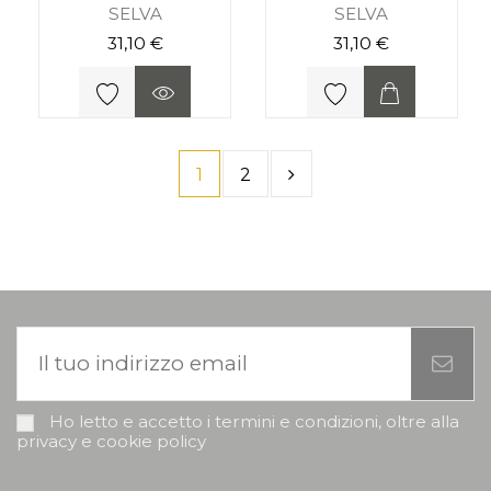
SELVA
SELVA
31,10 €
31,10 €
1
2
Ho letto e accetto i termini e condizioni, oltre alla
privacy e cookie policy