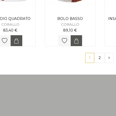
SOIO QUADRATO
BOLO BASSO
INS
CORALLO
CORALLO
83,40 €
89,10 €
1
2