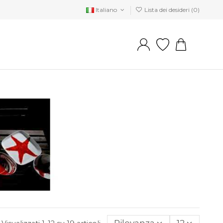
Italiano
Lista dei desideri (
0
)