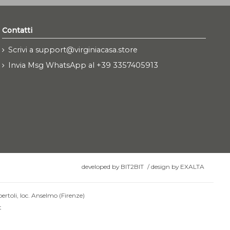
Contatti
Scrivi a support@virginiacasa.store
Invia Msg WhatsApp al +39 3357405913
developed by
BIT2BIT
/
design by
EXALTA
ertoli, loc. Anselmo (Firenze)
t