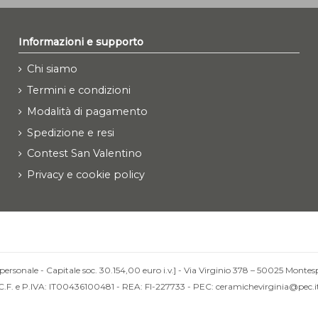
Informazioni e supporto
Chi siamo
Termini e condizioni
Modalità di pagamento
Spedizione e resi
Contest San Valentino
Privacy e cookie policy
personale - Capitale soc. 30.154,00 euro i.v.] - Via Virginio 378 – 50025 Montesp
C.F. e P.IVA: IT00436100481 - REA: FI-227733 - PEC: ceramichevirginia@pec.i