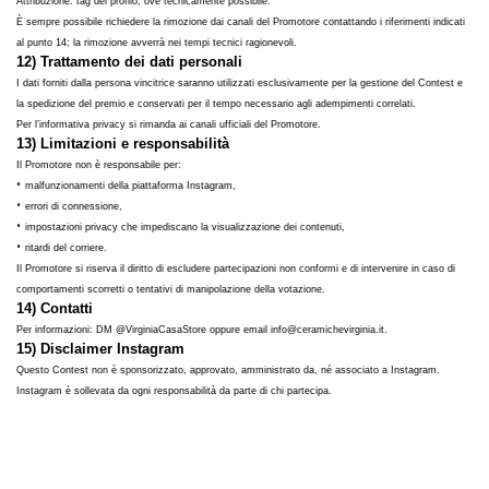
Attribuzione: tag del profilo, ove tecnicamente possibile.
È sempre possibile richiedere la rimozione dai canali del Promotore contattando i riferimenti indicati
al punto 14; la rimozione avverrà nei tempi tecnici ragionevoli.
12) Trattamento dei dati personali
I dati forniti dalla persona vincitrice saranno utilizzati esclusivamente per la gestione del Contest e
la spedizione del premio e conservati per il tempo necessario agli adempimenti correlati.
Per l’informativa privacy si rimanda ai canali ufficiali del Promotore.
13) Limitazioni e responsabilità
Il Promotore non è responsabile per:
•
malfunzionamenti della piattaforma Instagram,
•
errori di connessione,
•
impostazioni privacy che impediscano la visualizzazione dei contenuti,
•
ritardi del corriere.
Il Promotore si riserva il diritto di escludere partecipazioni non conformi e di intervenire in caso di
comportamenti scorretti o tentativi di manipolazione della votazione.
14) Contatti
Per informazioni: DM @VirginiaCasaStore oppure email info@ceramichevirginia.it.
15) Disclaimer Instagram
Questo Contest non è sponsorizzato, approvato, amministrato da, né associato a Instagram.
Instagram è sollevata da ogni responsabilità da parte di chi partecipa.