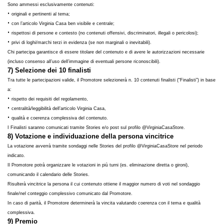
Sono ammessi esclusivamente contenuti:
•
originali e pertinenti al tema;
•
con l’articolo Virginia Casa ben visibile e centrale;
•
rispettosi di persone e contesto (no contenuti offensivi, discriminatori, illegali o pericolosi);
•
privi di loghi/marchi terzi in evidenza (se non marginali o inevitabili).
Chi partecipa garantisce di essere titolare del contenuto e di avere le autorizzazioni necessarie
(incluso consenso all’uso dell’immagine di eventuali persone riconoscibili).
7) Selezione dei 10 finalisti
Tra tutte le partecipazioni valide, il Promotore selezionerà n. 10 contenuti finalisti (“Finalisti”) in base
a:
•
rispetto dei requisiti del regolamento,
•
centralità/leggibilità dell’articolo Virginia Casa,
•
qualità e coerenza complessiva del contenuto.
I Finalisti saranno comunicati tramite Stories e/o post sul profilo @VirginiaCasaStore.
8) Votazione e individuazione della persona vincitrice
La votazione avverrà tramite sondaggi nelle Stories del profilo @VirginiaCasaStore nel periodo
indicato.
Il Promotore potrà organizzare le votazioni in più turni (es. eliminazione diretta o gironi),
comunicando il calendario delle Stories.
Risulterà vincitrice la persona il cui contenuto ottiene il maggior numero di voti nel sondaggio
finale/nel conteggio complessivo comunicato dal Promotore.
In caso di parità, il Promotore determinerà la vincita valutando coerenza con il tema e qualità
complessiva.
9) Premio