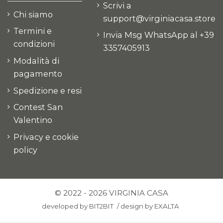
Scrivi a
Chi siamo
support@virginiacasa.store
Termini e
Invia Msg WhatsApp al +39
condizioni
3357405913
Modalità di
pagamento
Spedizione e resi
Contest San
Valentino
Privacy e cookie
policy
© 2022 - 2026 VIRGINIA CASA
developed by
BIT2BIT
/
design by
EXALTA