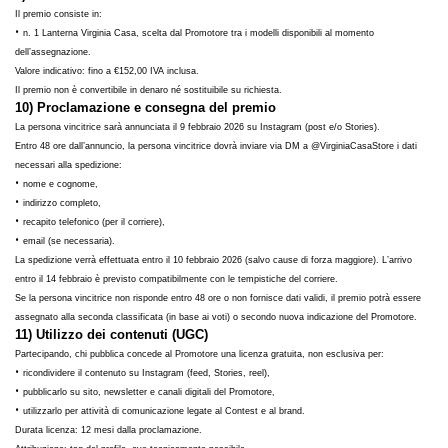
Il premio consiste in:
•
n. 1 Lanterna Virginia Casa, scelta dal Promotore tra i modelli disponibili al momento
dell’assegnazione.
Valore indicativo: fino a €152,00 IVA inclusa.
Il premio non è convertibile in denaro né sostituibile su richiesta.
10) Proclamazione e consegna del premio
La persona vincitrice sarà annunciata il 9 febbraio 2026 su Instagram (post e/o Stories).
Entro 48 ore dall’annuncio, la persona vincitrice dovrà inviare via DM a @VirginiaCasaStore i dati
necessari alla spedizione:
•
nome e cognome,
•
indirizzo completo,
•
recapito telefonico (per il corriere),
•
email (se necessaria).
La spedizione verrà effettuata entro il 10 febbraio 2026 (salvo cause di forza maggiore). L’arrivo
entro il 14 febbraio è previsto compatibilmente con le tempistiche del corriere.
Se la persona vincitrice non risponde entro 48 ore o non fornisce dati validi, il premio potrà essere
assegnato alla seconda classificata (in base ai voti) o secondo nuova indicazione del Promotore.
11) Utilizzo dei contenuti (UGC)
Partecipando, chi pubblica concede al Promotore una licenza gratuita, non esclusiva per:
•
ricondividere il contenuto su Instagram (feed, Stories, reel),
•
pubblicarlo su sito, newsletter e canali digitali del Promotore,
•
utilizzarlo per attività di comunicazione legate al Contest e al brand.
Durata licenza: 12 mesi dalla proclamazione.