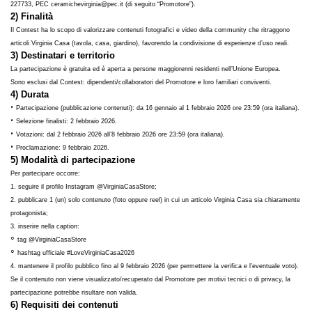
227733, PEC ceramichevirginia@pec.it (di seguito “Promotore”).
2) Finalità
Il Contest ha lo scopo di valorizzare contenuti fotografici e video della community che ritraggono
articoli Virginia Casa (tavola, casa, giardino), favorendo la condivisione di esperienze d’uso reali.
3) Destinatari e territorio
La partecipazione è gratuita ed è aperta a persone maggiorenni residenti nell’Unione Europea.
Sono esclusi dal Contest: dipendenti/collaboratori del Promotore e loro familiari conviventi.
4) Durata
•
Partecipazione (pubblicazione contenuti): da 16 gennaio al 1 febbraio 2026 ore 23:59 (ora italiana).
•
Selezione finalisti: 2 febbraio 2026.
•
Votazioni: dal 2 febbraio 2026 all’8 febbraio 2026 ore 23:59 (ora italiana).
•
Proclamazione: 9 febbraio 2026.
5) Modalità di partecipazione
Per partecipare occorre:
1. seguire il profilo Instagram @VirginiaCasaStore;
2. pubblicare 1 (un) solo contenuto (foto oppure reel) in cui un articolo Virginia Casa sia chiaramente
protagonista;
3. inserire nella caption:
◦
tag @VirginiaCasaStore
◦
hashtag ufficiale #LoveVirginiaCasa2026
4. mantenere il profilo pubblico fino al 9 febbraio 2026 (per permettere la verifica e l’eventuale voto).
Se il contenuto non viene visualizzato/recuperato dal Promotore per motivi tecnici o di privacy, la
partecipazione potrebbe risultare non valida.
6) Requisiti dei contenuti