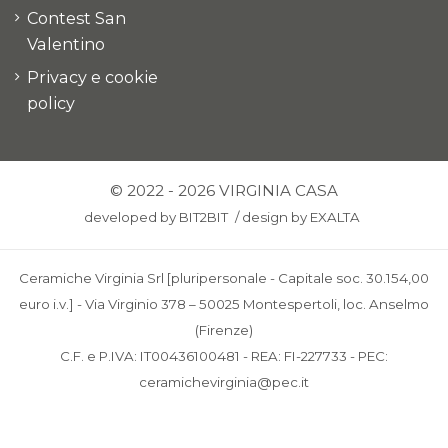
Contest San
Valentino
Privacy e cookie
policy
© 2022 - 2026 VIRGINIA CASA
developed by
BIT2BIT
/
design by
EXALTA
Ceramiche Virginia Srl [pluripersonale - Capitale soc. 30.154,00
euro i.v.] - Via Virginio 378 – 50025 Montespertoli, loc. Anselmo
(Firenze)
C.F. e P.IVA: IT00436100481 - REA: FI-227733 - PEC:
ceramichevirginia@pec.it