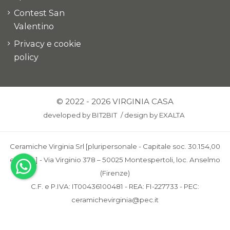
Contest San
Valentino
Privacy e cookie
policy
© 2022 - 2026 VIRGINIA CASA
developed by
BIT2BIT
/
design by
EXALTA
Ceramiche Virginia Srl [pluripersonale - Capitale soc. 30.154,00
euro i.v.] - Via Virginio 378 – 50025 Montespertoli, loc. Anselmo
(Firenze)
C.F. e P.IVA: IT00436100481 - REA: FI-227733 - PEC:
ceramichevirginia@pec.it