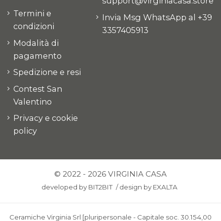
support@virginiacasa.store
Termini e
Invia Msg WhatsApp al +39
condizioni
3357405913
Modalità di
pagamento
Spedizione e resi
Contest San
Valentino
Privacy e cookie
policy
© 2022 - 2026 VIRGINIA CASA
developed by
BIT2BIT
/
design by
EXALTA
Ceramiche Virginia Srl [pluripersonale - Capitale soc. 30.154,00