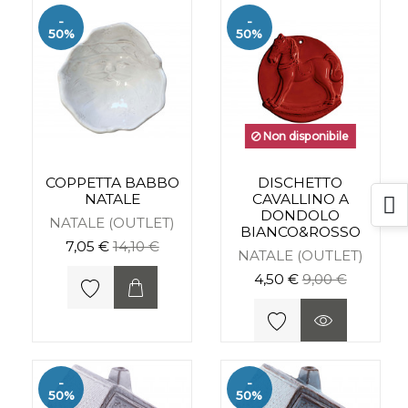
-
-
50%
50%
Non disponibile
COPPETTA BABBO
DISCHETTO
NATALE
CAVALLINO A
DONDOLO
NATALE (OUTLET)
BIANCO&ROSSO
7,05 €
14,10 €
NATALE (OUTLET)
4,50 €
9,00 €
-
-
50%
50%