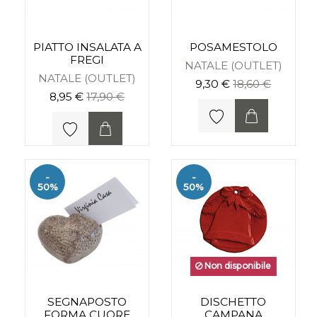
PIATTO INSALATA A
POSAMESTOLO
FREGI
NATALE (OUTLET)
NATALE (OUTLET)
9,30 €
18,60 €
8,95 €
17,90 €
-
-
50%
50%
Non disponibile
SEGNAPOSTO
DISCHETTO
FORMA CUORE
CAMPANA