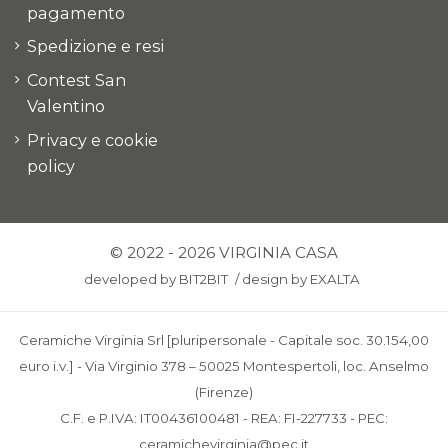
pagamento
Spedizione e resi
Contest San
Valentino
Privacy e cookie
policy
© 2022 - 2026 VIRGINIA CASA
developed by
BIT2BIT
/
design by
EXALTA
Ceramiche Virginia Srl [pluripersonale - Capitale soc. 30.154,00
euro i.v.] - Via Virginio 378 – 50025 Montespertoli, loc. Anselmo
(Firenze)
C.F. e P.IVA: IT00436100481 - REA: FI-227733 - PEC:
ceramichevirginia@pec.it