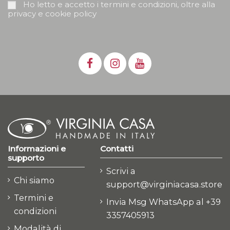
Ho letto e accetto i termini e condizioni, oltre alla
privacy e cookie policy
Informazioni e
Contatti
supporto
Scrivi a
Chi siamo
support@virginiacasa.store
Termini e
Invia Msg WhatsApp al +39
condizioni
3357405913
Modalità di