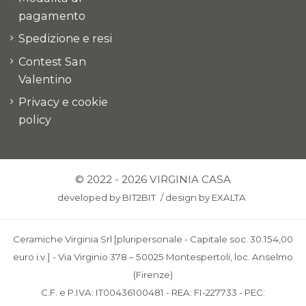
pagamento
Spedizione e resi
Contest San
Valentino
Privacy e cookie
policy
© 2022 - 2026 VIRGINIA CASA
developed by
BIT2BIT
/
design by
EXALTA
Ceramiche Virginia Srl [pluripersonale - Capitale soc. 30.154,00
euro i.v.] - Via Virginio 378 – 50025 Montespertoli, loc. Anselmo
(Firenze)
C.F. e P.IVA: IT00436100481 - REA: FI-227733 - PEC: