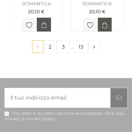
ROMANTICA
ROMANTICA
20,10 €
20,10 €
1
2
3
…
13
Ho letto e accetto i termini e condizioni, oltre alla
privacy e cookie policy