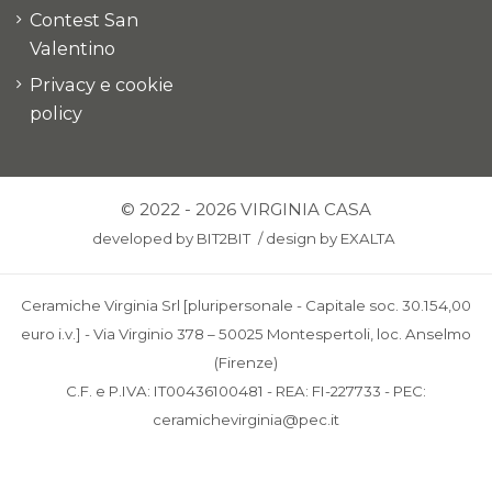
Contest San
Valentino
Privacy e cookie
policy
© 2022 - 2026 VIRGINIA CASA
developed by
BIT2BIT
/
design by
EXALTA
Ceramiche Virginia Srl [pluripersonale - Capitale soc. 30.154,00
euro i.v.] - Via Virginio 378 – 50025 Montespertoli, loc. Anselmo
(Firenze)
C.F. e P.IVA: IT00436100481 - REA: FI-227733 - PEC:
ceramichevirginia@pec.it