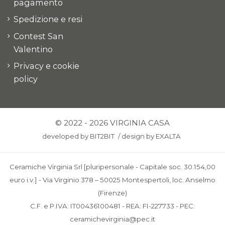
pagamento
Spedizione e resi
Contest San
Valentino
Privacy e cookie
policy
© 2022 - 2026 VIRGINIA CASA
developed by
BIT2BIT
/
design by
EXALTA
Ceramiche Virginia Srl [pluripersonale - Capitale soc. 30.154,00
euro i.v.] - Via Virginio 378 – 50025 Montespertoli, loc. Anselmo
(Firenze)
C.F. e P.IVA: IT00436100481 - REA: FI-227733 - PEC:
ceramichevirginia@pec.it