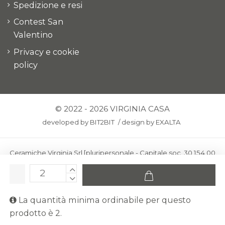
Spedizione e resi
Contest San
Valentino
Privacy e cookie
policy
© 2022 - 2026 VIRGINIA CASA
developed by
BIT2BIT
/
design by
EXALTA
Ceramiche Virginia Srl [pluripersonale - Capitale soc. 30.154,00
euro i.v.] - Via Virginio 378 – 50025 Montespertoli, loc. Anselmo
(Firenze)
C.F. e P.IVA: IT00436100481 - REA: FI-227733 - PEC:
La quantità minima ordinabile per questo
ceramichevirginia@pec.it
prodotto è 2.