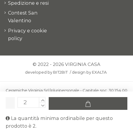
Spedizione e resi
Contest San
Valentino
Privacy e cookie
policy
© 2022 - 2026 VIRGINIA CASA
developed by
BIT2BIT
/
design by
EXALTA
Ceramiche Virginia Srl [pluripersonale - Capitale soc. 30.154,00
euro i.v.] - Via Virginio 378 – 50025 Montespertoli, loc. Anselmo
(Firenze)
C.F. e P.IVA: IT00436100481 - REA: FI-227733 - PEC:
La quantità minima ordinabile per questo
ceramichevirginia@pec.it
prodotto è 2.