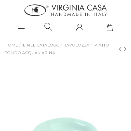
HOME
LINEE CATALOGO
TAVOLOZZA
PIATTO
FONDO ACQUAMARINA