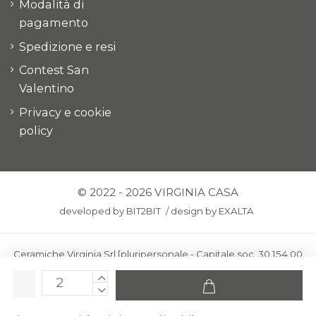
Modalità di
pagamento
Spedizione e resi
Contest San
Valentino
Privacy e cookie
policy
© 2022 - 2026 VIRGINIA CASA
developed by
BIT2BIT
/
design by
EXALTA
Ceramiche Virginia Srl [pluripersonale - Capitale soc. 30.154,00
euro i.v.] - Via Virginio 378 – 50025 Montespertoli, loc. Anselmo
(Firenze)
C.F. e P.IVA: IT00436100481 - REA: FI-227733 - PEC: