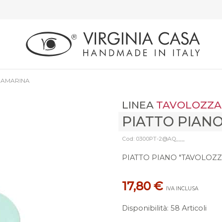
UAMARINA
LINEA
TAVOLOZZA
PIATTO PIAN
Cod: 0300PT-2@AQ___
PIATTO PIANO "TAVOLOZ
17,80 €
IVA INCLUSA
Disponibilità
:
58 Articoli