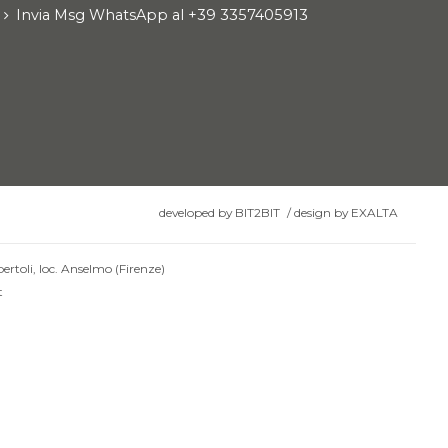
Invia Msg WhatsApp al +39 3357405913
developed by
BIT2BIT
/
design by
EXALTA
ertoli, loc. Anselmo (Firenze)
t