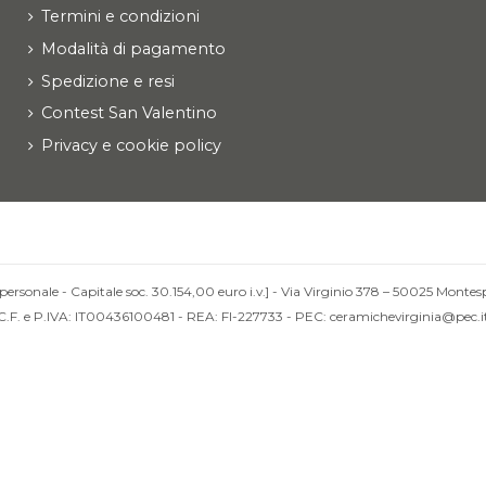
Termini e condizioni
Modalità di pagamento
Spedizione e resi
Contest San Valentino
Privacy e cookie policy
personale - Capitale soc. 30.154,00 euro i.v.] - Via Virginio 378 – 50025 Montesp
C.F. e P.IVA: IT00436100481 - REA: FI-227733 - PEC: ceramichevirginia@pec.i