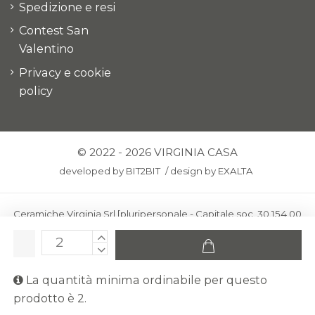
Spedizione e resi
Contest San
Valentino
Privacy e cookie
policy
© 2022 - 2026 VIRGINIA CASA
developed by
BIT2BIT
/
design by
EXALTA
Ceramiche Virginia Srl [pluripersonale - Capitale soc. 30.154,00
euro i.v.] - Via Virginio 378 – 50025 Montespertoli, loc. Anselmo
(Firenze)
C.F. e P.IVA: IT00436100481 - REA: FI-227733 - PEC:
La quantità minima ordinabile per questo
ceramichevirginia@pec.it
prodotto è 2.