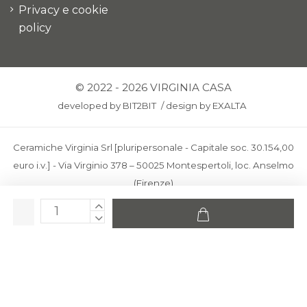
Privacy e cookie
policy
© 2022 - 2026 VIRGINIA CASA
developed by
BIT2BIT
/
design by
EXALTA
Ceramiche Virginia Srl [pluripersonale - Capitale soc. 30.154,00
euro i.v.] - Via Virginio 378 – 50025 Montespertoli, loc. Anselmo
(Firenze)
C.F. e P.IVA: IT00436100481 - REA: FI-227733 - PEC:
ceramichevirginia@pec.it