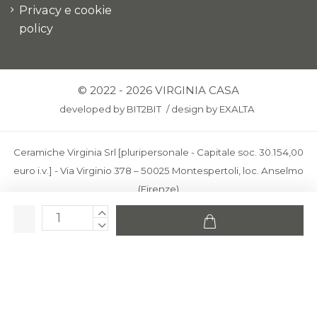
Privacy e cookie
policy
© 2022 - 2026 VIRGINIA CASA
developed by
BIT2BIT
/
design by
EXALTA
Ceramiche Virginia Srl [pluripersonale - Capitale soc. 30.154,00
euro i.v.] - Via Virginio 378 – 50025 Montespertoli, loc. Anselmo
(Firenze)
C.F. e P.IVA: IT00436100481 - REA: FI-227733 - PEC:
ceramichevirginia@pec.it