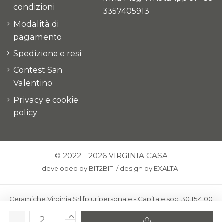
condizioni
3357405913
Modalità di
pagamento
Spedizione e resi
Contest San
Valentino
Privacy e cookie
policy
© 2022 - 2026 VIRGINIA CASA
developed by
BIT2BIT
/
design by
EXALTA
Ceramiche Virginia Srl [pluripersonale - Capitale soc. 30.154,00
euro i.v.] - Via Virginio 378 – 50025 Montespertoli, loc. Anselmo