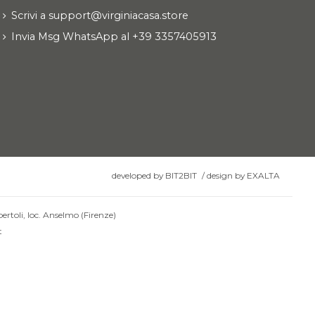
Scrivi a support@virginiacasa.store
Invia Msg WhatsApp al +39 3357405913
developed by
BIT2BIT
/
design by
EXALTA
ertoli, loc. Anselmo (Firenze)
t