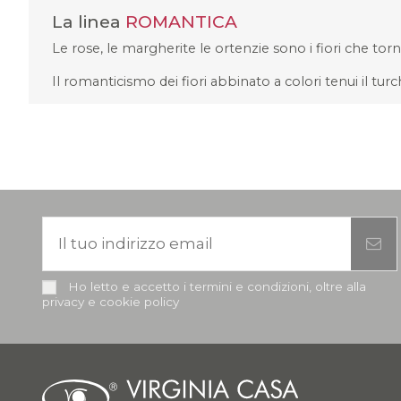
La linea
ROMANTICA
Le rose, le margherite le ortenzie sono i fiori che tor
Il romanticismo dei fiori abbinato a colori tenui il turch
Ho letto e accetto i termini e condizioni, oltre alla
privacy e cookie policy