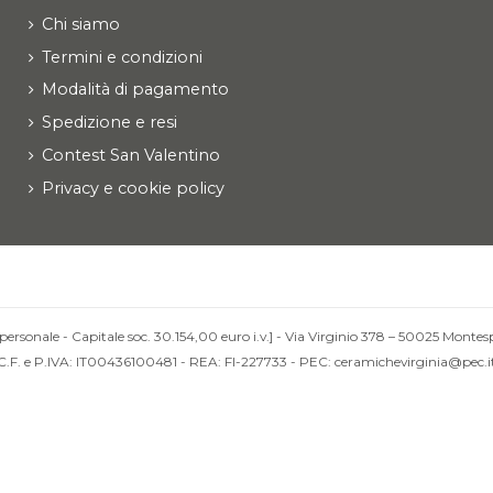
Chi siamo
Termini e condizioni
Modalità di pagamento
Spedizione e resi
Contest San Valentino
Privacy e cookie policy
personale - Capitale soc. 30.154,00 euro i.v.] - Via Virginio 378 – 50025 Montesp
C.F. e P.IVA: IT00436100481 - REA: FI-227733 - PEC: ceramichevirginia@pec.i