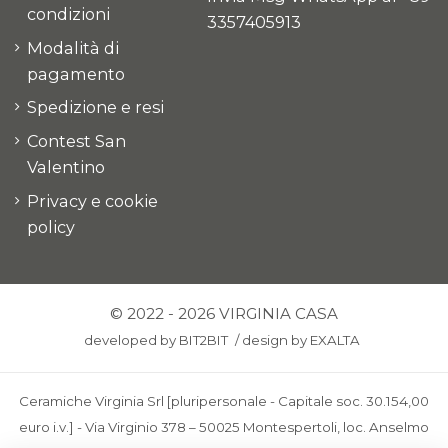
condizioni
3357405913
Modalità di
pagamento
Spedizione e resi
Contest San
Valentino
Privacy e cookie
policy
© 2022 - 2026 VIRGINIA CASA
developed by
BIT2BIT
/
design by
EXALTA
Ceramiche Virginia Srl [pluripersonale - Capitale soc. 30.154,00
euro i.v.] - Via Virginio 378 – 50025 Montespertoli, loc. Anselmo