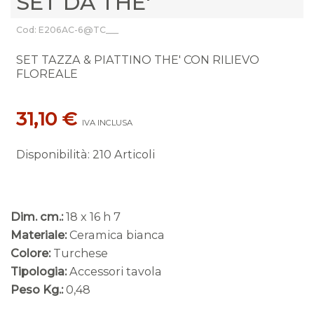
SET DA THE'
Cod: E206AC-6@TC___
SET TAZZA & PIATTINO THE' CON RILIEVO
FLOREALE
31,10 €
IVA INCLUSA
Disponibilità
:
210 Articoli
Dim. cm.:
18 x 16 h 7
Materiale:
Ceramica bianca
Colore:
Turchese
Tipologia:
Accessori tavola
Peso Kg.:
0,48