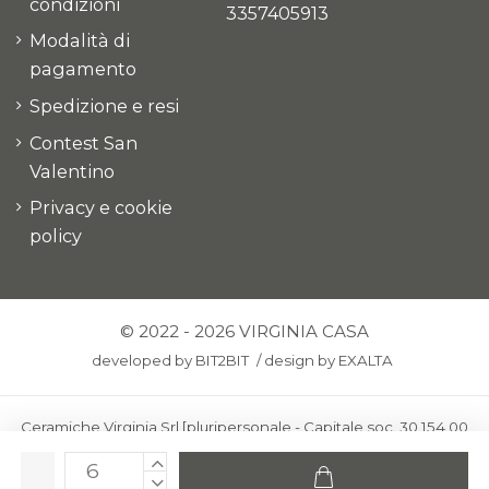
condizioni
3357405913
Modalità di
pagamento
Spedizione e resi
Contest San
Valentino
Privacy e cookie
policy
© 2022 - 2026 VIRGINIA CASA
developed by
BIT2BIT
/
design by
EXALTA
Ceramiche Virginia Srl [pluripersonale - Capitale soc. 30.154,00
euro i.v.] - Via Virginio 378 – 50025 Montespertoli, loc. Anselmo
(Firenze)