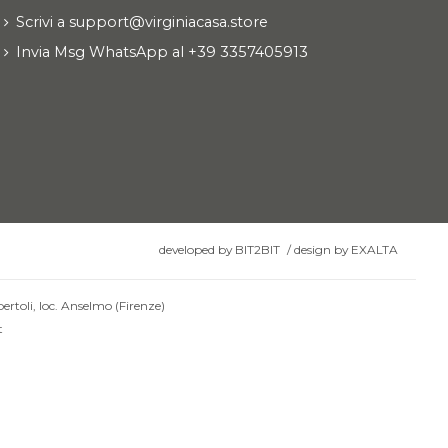
Scrivi a support@virginiacasa.store
Invia Msg WhatsApp al +39 3357405913
developed by
BIT2BIT
/
design by
EXALTA
ertoli, loc. Anselmo (Firenze)
t