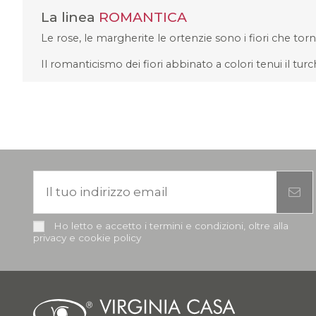
La linea
ROMANTICA
Le rose, le margherite le ortenzie sono i fiori che tor
Il romanticismo dei fiori abbinato a colori tenui il turch
Ho letto e accetto i termini e condizioni, oltre alla
privacy e cookie policy