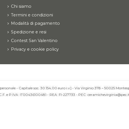
Chi siamo
Termini e condizioni
Modalità di pagamento
Spedizione e resi
Contest San Valentino
Privacy e cookie policy
personale - Capitale soc. 30.154,00 euro i.v.] - Via Virginio 378 – 50025 Montesp
C.F. e P.IVA: IT00436100481 - REA: FI-227733 - PEC: ceramichevirginia@pec.i