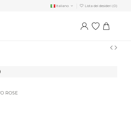
Italiano
Lista dei desideri (
0
)
O
VO ROSE