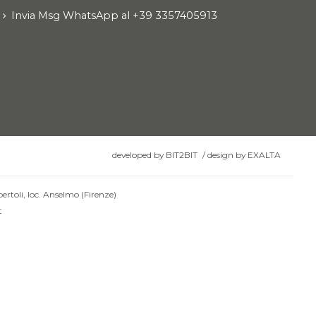
Invia Msg WhatsApp al +39 3357405913
developed by
BIT2BIT
/
design by
EXALTA
ertoli, loc. Anselmo (Firenze)
t