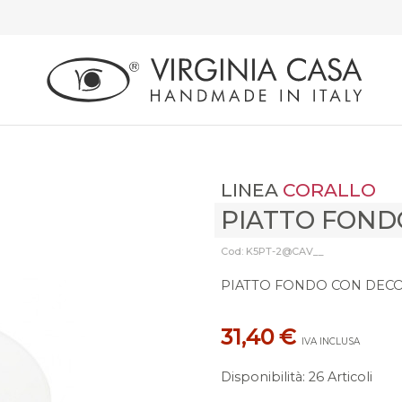
LINEA
CORALLO
PIATTO FOND
Cod: K5PT-2@CAV__
PIATTO FONDO CON DEC
31,40 €
IVA INCLUSA
Disponibilità
:
26 Articoli