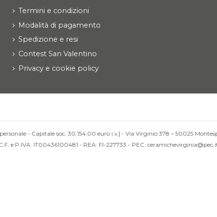
Termini e condizioni
Modalità di pagamento
Spedizione e resi
Contest San Valentino
Privacy e cookie policy
personale - Capitale soc. 30.154,00 euro i.v.] - Via Virginio 378 – 50025 Montesp
C.F. e P.IVA: IT00436100481 - REA: FI-227733 - PEC: ceramichevirginia@pec.i