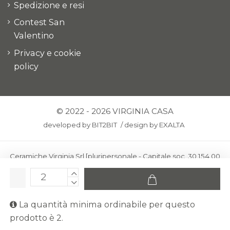
Spedizione e resi
Contest San
Valentino
Privacy e cookie
policy
© 2022 - 2026 VIRGINIA CASA
developed by
BIT2BIT
/
design by
EXALTA
Ceramiche Virginia Srl [pluripersonale - Capitale soc. 30.154,00
euro i.v.] - Via Virginio 378 – 50025 Montespertoli, loc. Anselmo
(Firenze)
C.F. e P.IVA: IT00436100481 - REA: FI-227733 - PEC:
La quantità minima ordinabile per questo
ceramichevirginia@pec.it
prodotto è 2.