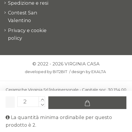
Spedizione e resi
Contest San
Valentino
Privacy e cookie
policy
© 2022 - 2026 VIRGINIA CASA
developed by
BIT2BIT
/
design by
EXALTA
Ceramiche Virginia Srl [pluripersonale - Capitale soc. 30.154,00
euro i.v.] - Via Virginio 378 – 50025 Montespertoli, loc. Anselmo
(Firenze)
C.F. e P.IVA: IT00436100481 - REA: FI-227733 - PEC:
La quantità minima ordinabile per questo
ceramichevirginia@pec.it
prodotto è 2.