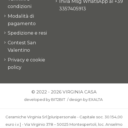
Invia Msg WhatsApp al +39
condizioni
3357405913
Modalità di
pagamento
Spedizione e resi
Contest San
Valentino
Privacy e cookie
policy
© 2022 - 2026 VIRGINIA CASA
developed by
BIT2BIT
/
design by
EXALTA
Ceramiche Virginia Srl [pluripersonale - Capitale soc. 30.154,00
euro i.v.] - Via Virginio 378 – 50025 Montespertoli, loc. Anselmo