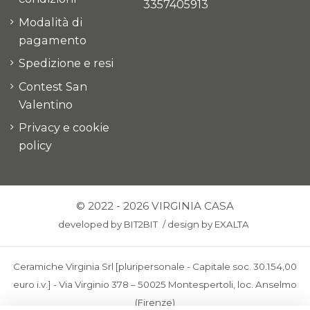
3357405913
Modalità di
pagamento
Spedizione e resi
Contest San
Valentino
Privacy e cookie
policy
© 2022 - 2026 VIRGINIA CASA
developed by
BIT2BIT
/
design by
EXALTA
Ceramiche Virginia Srl [pluripersonale - Capitale soc. 30.154,00
euro i.v.] - Via Virginio 378 – 50025 Montespertoli, loc. Anselmo
(Firenze)