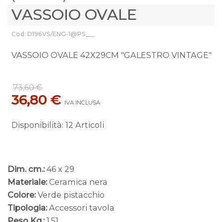
VASSOIO OVALE
Cod: D196VS/ENG-1@PS___
VASSOIO OVALE 42X29CM "GALESTRO VINTAGE"
73,60 €
36,80 €
IVA INCLUSA
Disponibilità
:
12 Articoli
Dim. cm.:
46 x 29
Materiale:
Ceramica nera
Colore:
Verde pistacchio
Tipologia:
Accessori tavola
Peso Kg.:
1,51