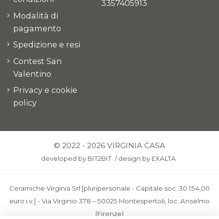
3357405913
Modalità di
pagamento
Spedizione e resi
Contest San
Valentino
Privacy e cookie
policy
© 2022 - 2026 VIRGINIA CASA
developed by
BIT2BIT
/
design by
EXALTA
Ceramiche Virginia Srl [pluripersonale - Capitale soc. 30.154,00
euro i.v.] - Via Virginio 378 – 50025 Montespertoli, loc. Anselmo
(Firenze)