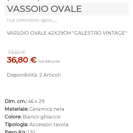
VASSOIO OVALE
Cod: D196VS/ENG-1@GH___
VASSOIO OVALE 42X29CM "GALESTRO VINTAGE"
73,60 €
36,80 €
IVA INCLUSA
Disponibilità
:
2 Articoli
Dim. cm.:
46 x 29
Materiale:
Ceramica nera
Colore:
Bianco ghiaccio
Tipologia:
Accessori tavola
Peso Kg.:
1,51