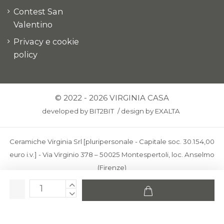
Contest San
Valentino
Privacy e cookie
policy
© 2022 - 2026 VIRGINIA CASA
developed by
BIT2BIT
/
design by
EXALTA
Ceramiche Virginia Srl [pluripersonale - Capitale soc. 30.154,00
euro i.v.] - Via Virginio 378 – 50025 Montespertoli, loc. Anselmo
(Firenze)
C.F. e P.IVA: IT00436100481 - REA: FI-227733 - PEC:
ceramichevirginia@pec.it