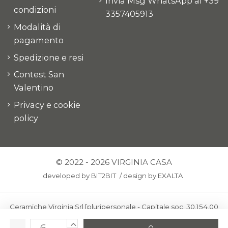
Invia Msg WhatsApp al +39
condizioni
3357405913
Modalità di
pagamento
Spedizione e resi
Contest San
Valentino
Privacy e cookie
policy
© 2022 - 2026 VIRGINIA CASA
developed by
BIT2BIT
/
design by
EXALTA
Ceramiche Virginia Srl [pluripersonale - Capitale soc. 30.154,00
euro i.v.] - Via Virginio 378 – 50025 Montespertoli, loc. Anselmo