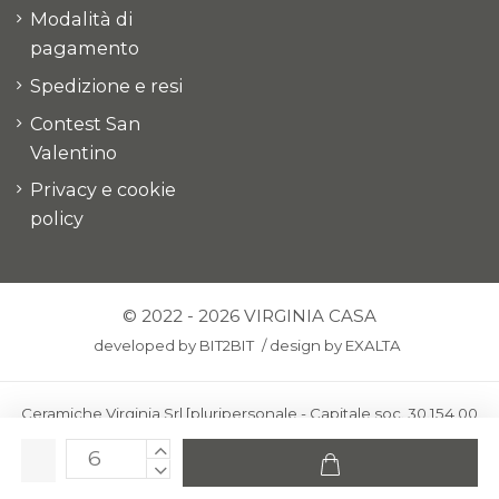
Modalità di
pagamento
Spedizione e resi
Contest San
Valentino
Privacy e cookie
policy
© 2022 - 2026 VIRGINIA CASA
developed by
BIT2BIT
/
design by
EXALTA
Ceramiche Virginia Srl [pluripersonale - Capitale soc. 30.154,00
euro i.v.] - Via Virginio 378 – 50025 Montespertoli, loc. Anselmo
(Firenze)