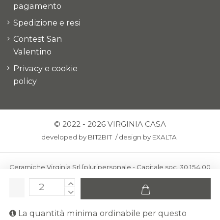
pagamento
Spedizione e resi
Contest San
Valentino
Privacy e cookie
policy
© 2022 - 2026 VIRGINIA CASA
developed by
BIT2BIT
/
design by
EXALTA
Ceramiche Virginia Srl [pluripersonale - Capitale soc. 30.154,00
euro i.v.] - Via Virginio 378 – 50025 Montespertoli, loc. Anselmo
(Firenze)
C.F. e P.IVA: IT00436100481 - REA: FI-227733 - PEC:
La quantità minima ordinabile per questo
ceramichevirginia@pec.it