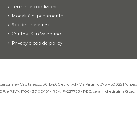
Termini e condizioni
Modalità di pagamento
Spedizione e resi
Contest San Valentino
Privacy e cookie policy
personale - Capitale soc. 30.154,00 euro i.v.] - Via Virginio 378 – 50025 Montesp
C.F. e P.IVA: IT00436100481 - REA: FI-227733 - PEC: ceramichevirginia@pec.i