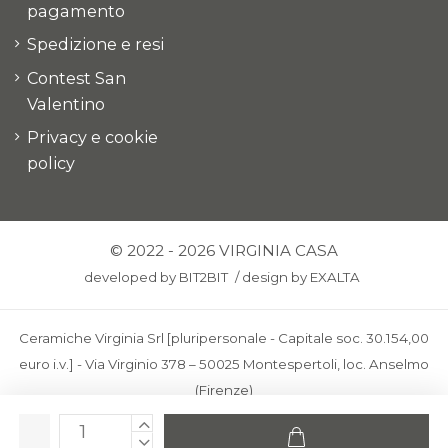
pagamento
Spedizione e resi
Contest San
Valentino
Privacy e cookie
policy
© 2022 - 2026 VIRGINIA CASA
developed by
BIT2BIT
/
design by
EXALTA
Ceramiche Virginia Srl [pluripersonale - Capitale soc. 30.154,00
euro i.v.] - Via Virginio 378 – 50025 Montespertoli, loc. Anselmo
(Firenze)
C.F. e P.IVA: IT00436100481 - REA: FI-227733 - PEC:
ceramichevirginia@pec.it