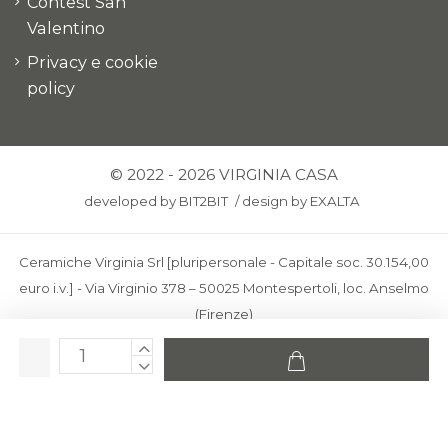
Contest San
Valentino
Privacy e cookie
policy
© 2022 - 2026 VIRGINIA CASA
developed by
BIT2BIT
/
design by
EXALTA
Ceramiche Virginia Srl [pluripersonale - Capitale soc. 30.154,00
euro i.v.] - Via Virginio 378 – 50025 Montespertoli, loc. Anselmo
(Firenze)
C.F. e P.IVA: IT00436100481 - REA: FI-227733 - PEC:
ceramichevirginia@pec.it