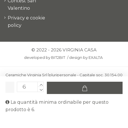
Contest San
Valentino
Privacy e cookie
policy
© 2022 - 2026 VIRGINIA CASA
developed by
BIT2BIT
/
design by
EXALTA
Ceramiche Virginia Srl [pluripersonale - Capitale soc. 30.154,00
euro i.v.] - Via Virginio 378 – 50025 Montespertoli, loc. Anselmo
(Firenze)
C.F. e P.IVA: IT00436100481 - REA: FI-227733 - PEC:
La quantità minima ordinabile per questo
ceramichevirginia@pec.it
prodotto è 6.