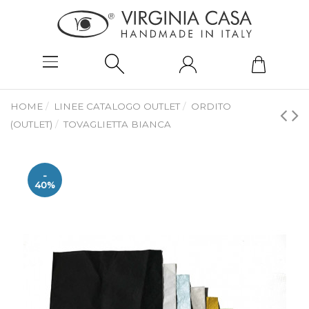
HOME
LINEE CATALOGO OUTLET
ORDITO
(OUTLET)
TOVAGLIETTA BIANCA
-
40%