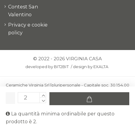
Contest San
Valentino
Privacy e cookie
policy
© 2022 - 2026 VIRGINIA CASA
developed by
BIT2BIT
/
design by
EXALTA
Ceramiche Virginia Srl [pluripersonale - Capitale soc. 30.154,00
euro i.v.] - Via Virginio 378 – 50025 Montespertoli, loc. Anselmo
(Firenze)
C.F. e P.IVA: IT00436100481 - REA: FI-227733 - PEC:
La quantità minima ordinabile per questo
ceramichevirginia@pec.it
prodotto è 2.