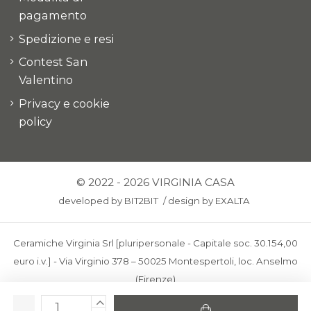
pagamento
Spedizione e resi
Contest San
Valentino
Privacy e cookie
policy
© 2022 - 2026 VIRGINIA CASA
developed by
BIT2BIT
/
design by
EXALTA
Ceramiche Virginia Srl [pluripersonale - Capitale soc. 30.154,00
euro i.v.] - Via Virginio 378 – 50025 Montespertoli, loc. Anselmo
(Firenze)
C.F. e P.IVA: IT00436100481 - REA: FI-227733 - PEC: