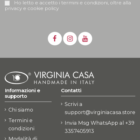
Ho letto e accetto i termini e condizioni, oltre alla
privacy e cookie policy
Informazioni e
Contatti
supporto
Scrivi a
Chi siamo
support@virginiacasa.store
Termini e
Invia Msg WhatsApp al +39
condizioni
3357405913
Modalità di