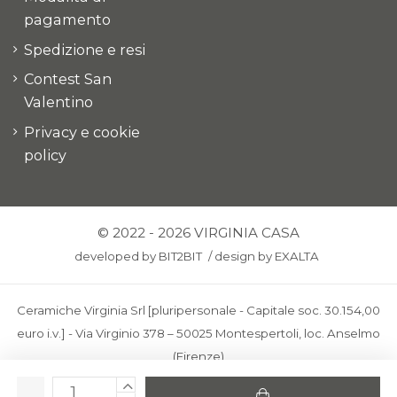
pagamento
Spedizione e resi
Contest San
Valentino
Privacy e cookie
policy
© 2022 - 2026 VIRGINIA CASA
developed by
BIT2BIT
/
design by
EXALTA
Ceramiche Virginia Srl [pluripersonale - Capitale soc. 30.154,00
euro i.v.] - Via Virginio 378 – 50025 Montespertoli, loc. Anselmo
(Firenze)
C.F. e P.IVA: IT00436100481 - REA: FI-227733 - PEC: