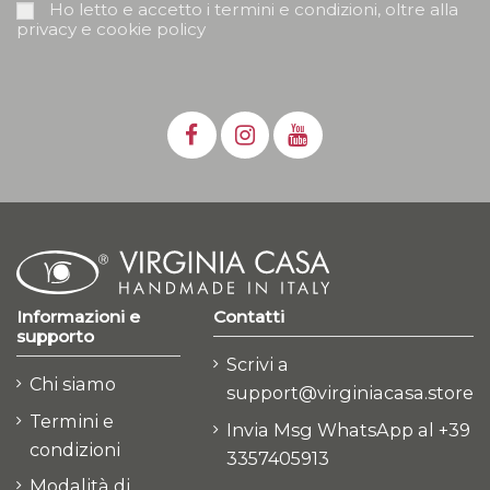
Ho letto e accetto i termini e condizioni, oltre alla
privacy e cookie policy
Informazioni e
Contatti
supporto
Scrivi a
Chi siamo
support@virginiacasa.store
Termini e
Invia Msg WhatsApp al +39
condizioni
3357405913
Modalità di