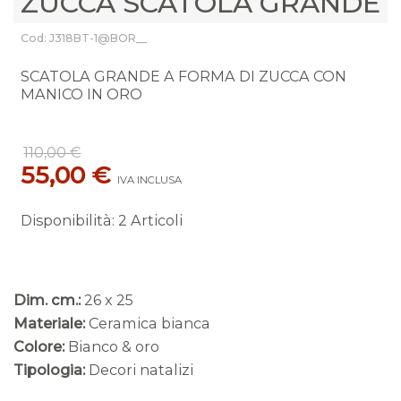
ZUCCA SCATOLA GRANDE
Cod: J318BT-1@BOR__
SCATOLA GRANDE A FORMA DI ZUCCA CON
MANICO IN ORO
110,00 €
55,00 €
IVA INCLUSA
Disponibilità
:
2 Articoli
Dim. cm.:
26 x 25
Materiale:
Ceramica bianca
Colore:
Bianco & oro
Tipologia:
Decori natalizi