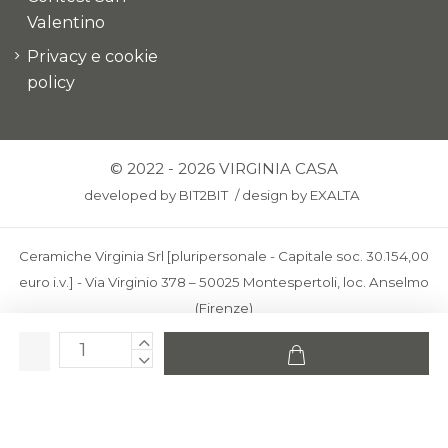
Valentino
Privacy e cookie
policy
© 2022 - 2026 VIRGINIA CASA
developed by
BIT2BIT
/
design by
EXALTA
Ceramiche Virginia Srl [pluripersonale - Capitale soc. 30.154,00
euro i.v.] - Via Virginio 378 – 50025 Montespertoli, loc. Anselmo
(Firenze)
C.F. e P.IVA: IT00436100481 - REA: FI-227733 - PEC:
ceramichevirginia@pec.it