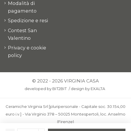
Modalità di
pagamento
Spedizione e resi
Contest San
Valentino
Privacy e cookie
policy
© 2022 - 2026 VIRGINIA CASA
developed by
BIT2BIT
/
design by
EXALTA
Ceramiche Virginia Srl [pluripersonale - Capitale soc. 30.154,00
euro i.v.] - Via Virginio 378 – 50025 Montespertoli, loc. Anselmo
(Firenze)
C.F. e P.IVA: IT00436100481 - REA: FI-227733 - PEC: