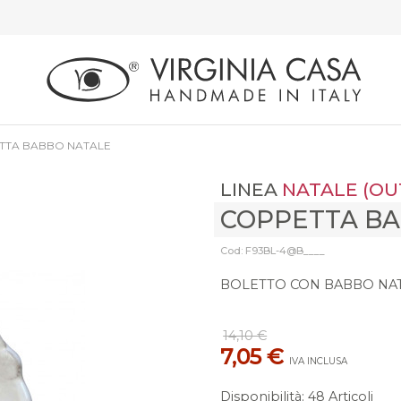
TTA BABBO NATALE
LINEA
NATALE (OU
COPPETTA BA
Cod: F93BL-4@B____
BOLETTO CON BABBO NAT
14,10 €
7,05 €
IVA INCLUSA
Disponibilità
:
48 Articoli