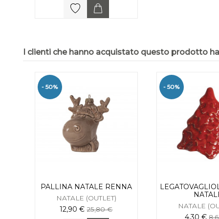
I clienti che hanno acquistato questo prodotto 
- 50%
- 50%
PALLINA NATALE RENNA
LEGATOVAGLIO
NATAL
NATALE (OUTLET)
NATALE (OU
12,90 €
25,80 €
4,30 €
8,