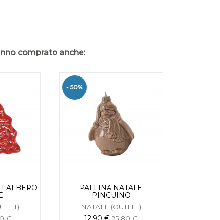
hanno comprato anche:
- 50%
LI ALBERO
PALLINA NATALE
E
PINGUINO
TLET)
NATALE (OUTLET)
12,90 €
60 €
25,80 €