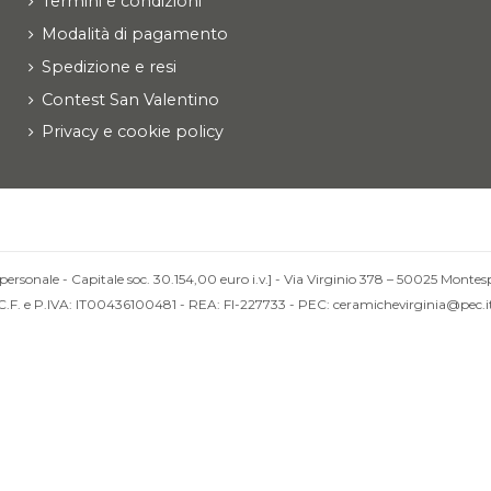
Termini e condizioni
Modalità di pagamento
Spedizione e resi
Contest San Valentino
Privacy e cookie policy
personale - Capitale soc. 30.154,00 euro i.v.] - Via Virginio 378 – 50025 Montesp
C.F. e P.IVA: IT00436100481 - REA: FI-227733 - PEC: ceramichevirginia@pec.i