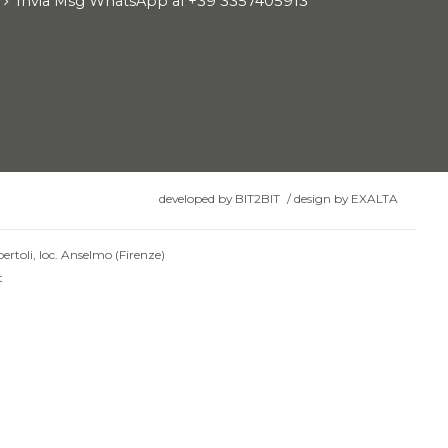
Invia Msg WhatsApp al +39 3357405913
developed by
BIT2BIT
/
design by
EXALTA
ertoli, loc. Anselmo (Firenze)
t