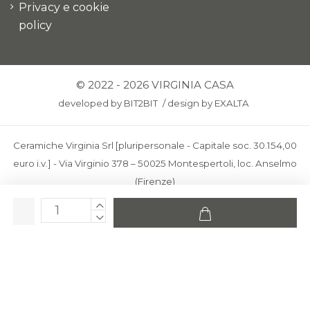
Privacy e cookie
policy
© 2022 - 2026 VIRGINIA CASA
developed by
BIT2BIT
/
design by
EXALTA
Ceramiche Virginia Srl [pluripersonale - Capitale soc. 30.154,00
euro i.v.] - Via Virginio 378 – 50025 Montespertoli, loc. Anselmo
(Firenze)
C.F. e P.IVA: IT00436100481 - REA: FI-227733 - PEC:
ceramichevirginia@pec.it