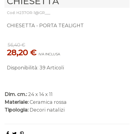
CHIESETTA
Cod: H237OR-1@GR___
CHIESETTA - PORTA TEALIGHT
56,40 €
28,20 €
IVA INCLUSA
Disponibilità
:
39 Articoli
Dim. cm.:
24 x 14 x 11
Materiale:
Ceramica rossa
Tipologia:
Decori natalizi